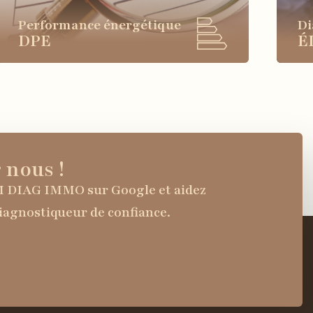
Performance énergétique
Di
DPE
É
 nous !
M DIAG IMMO sur Google et aidez
diagnostiqueur de confiance.