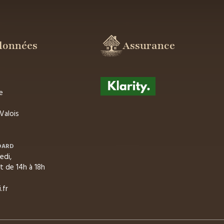
données
Assurance
e
Valois
DARD
edi,
t de 14h à 18h
.fr