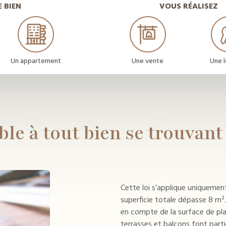
 BIEN
VOUS RÉALISEZ
Un appartement
Une vente
Une l
able à tout bien se trouvan
Cette loi s’applique uniquemen
superficie totale dépasse 8 m²
en compte de la surface de pla
terrasses et balcons font parti